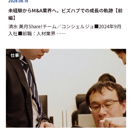
2026.06.15
未経験からM&A業界へ。ビズハブでの成長の軌跡【前
編】
清水 美月Share!チーム／コンシェルジュ■2024年9月
入社■前職：人材業界 ……
仕事