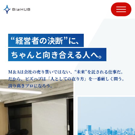
コ
ン
テ
ン
ツ
“経営者の決断”に、
に
ス
ちゃんと向き合える人へ。
キ
ッ
プ
M＆Aは会社の売り買いではない、“未来”を託される仕事だ。
だから、ビズハブは「人としての在り方」を一番厳しく問う。
誇り高きプロになろう。