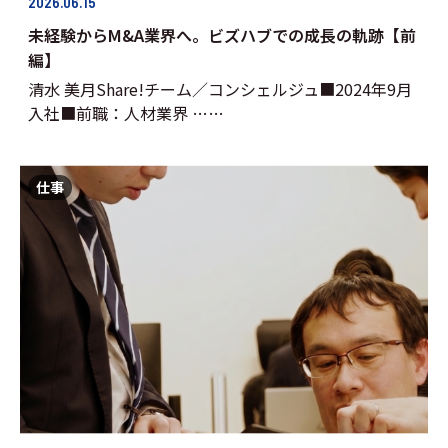
2026.06.15
未経験からM&A業界へ。ビズハブでの成長の軌跡【前
編】
清水 美月Share!チーム／コンシェルジュ■2024年9月
入社■前職：人材業界 ……
仕事