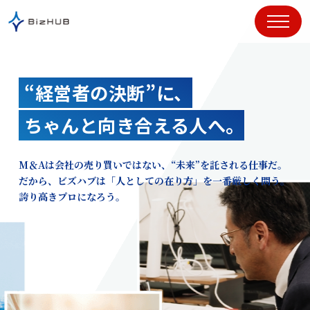
コ
ン
テ
ン
ツ
“経営者の決断”に、
に
ス
ちゃんと向き合える人へ。
キ
ッ
プ
M＆Aは会社の売り買いではない、“未来”を託される仕事だ。
だから、ビズハブは「人としての在り方」を一番厳しく問う。
誇り高きプロになろう。