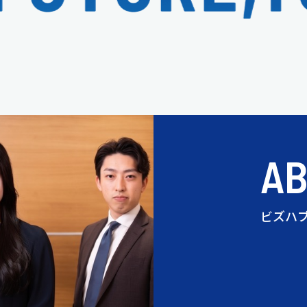
A
ビズハ