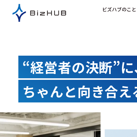
コ
ビズハブのこと
ン
テ
ン
ツ
に
ス
キ
“経営者の決断”に
ッ
プ
ちゃんと向き合え