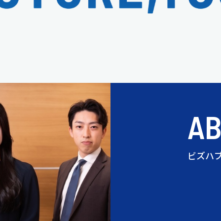
A
ビズハ