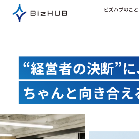
コ
ビズハブのこと
ン
テ
ン
ツ
に
ス
キ
“経営者の決断”に
ッ
プ
ちゃんと向き合え