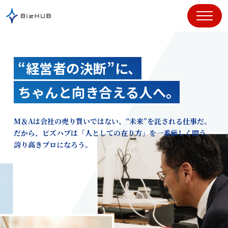
コ
ン
テ
ン
ツ
“経営者の決断”に、
に
ス
ちゃんと向き合える人へ。
キ
ッ
プ
M＆Aは会社の売り買いではない、“未来”を託される仕事だ。
だから、ビズハブは「人としての在り方」を一番厳しく問う。
誇り高きプロになろう。