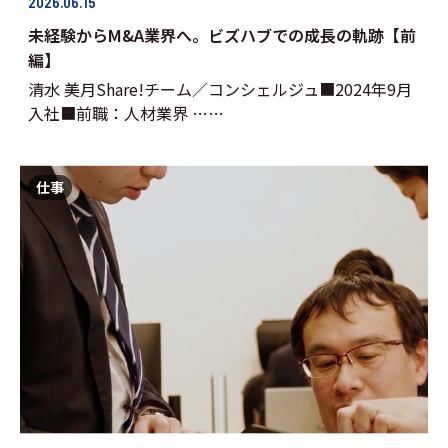
2026.06.15
未経験からM&A業界へ。ビズハブでの成長の軌跡【前
編】
清水 美月Share!チーム／コンシェルジュ■2024年9月
入社■前職：人材業界 ……
仕事