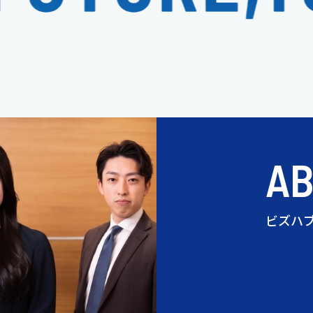
A
ビズハ