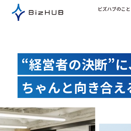
コ
ビズハブのこと
ン
テ
ン
ツ
に
ス
キ
“経営者の決断”に
ッ
プ
ちゃんと向き合え