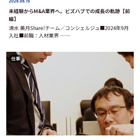
2026.06.15
未経験からM&A業界へ。ビズハブでの成長の軌跡【前
編】
清水 美月Share!チーム／コンシェルジュ■2024年9月
入社■前職：人材業界 ……
仕事