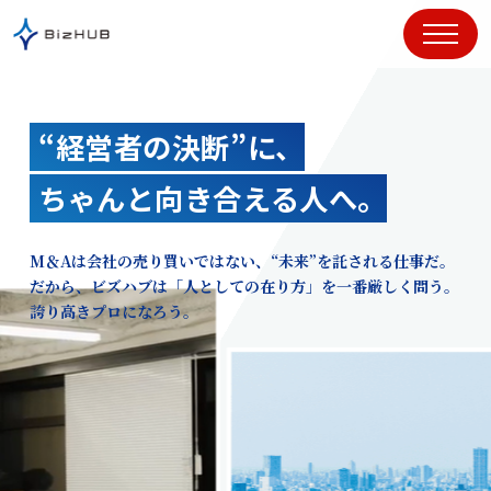
コ
ン
テ
ン
ツ
“経営者の決断”に、
に
ス
ちゃんと向き合える人へ。
キ
ッ
プ
M＆Aは会社の売り買いではない、“未来”を託される仕事だ。
だから、ビズハブは「人としての在り方」を一番厳しく問う。
誇り高きプロになろう。