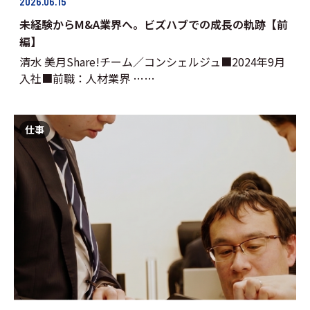
2026.06.15
未経験からM&A業界へ。ビズハブでの成長の軌跡【前
編】
清水 美月Share!チーム／コンシェルジュ■2024年9月
入社■前職：人材業界 ……
仕事