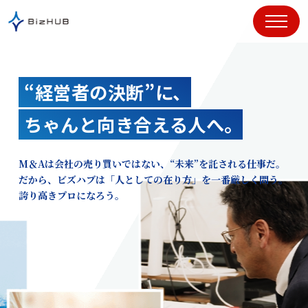
コ
ン
テ
ン
ツ
“経営者の決断”に、
に
ス
ちゃんと向き合える人へ。
キ
ッ
プ
M＆Aは会社の売り買いではない、“未来”を託される仕事だ。
だから、ビズハブは「人としての在り方」を一番厳しく問う。
誇り高きプロになろう。