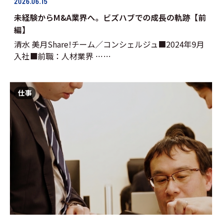
2026.06.15
未経験からM&A業界へ。ビズハブでの成長の軌跡【前
編】
清水 美月Share!チーム／コンシェルジュ■2024年9月
入社■前職：人材業界 ……
仕事