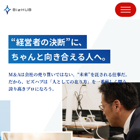
コ
ン
テ
ン
ツ
“経営者の決断”に、
に
ス
ちゃんと向き合える人へ。
キ
ッ
プ
M＆Aは会社の売り買いではない、“未来”を託される仕事だ。
だから、ビズハブは「人としての在り方」を一番厳しく問う。
誇り高きプロになろう。