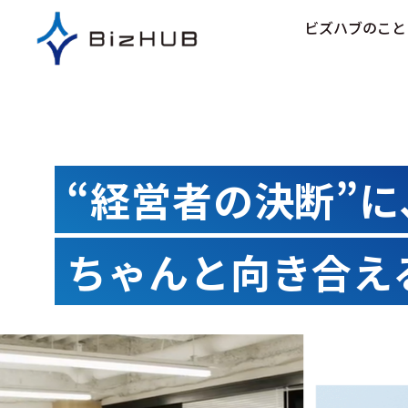
コ
ビズハブのこと
ン
テ
ン
ツ
に
ス
キ
“経営者の決断”に
ッ
プ
ちゃんと向き合え