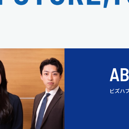
A
ビズハ