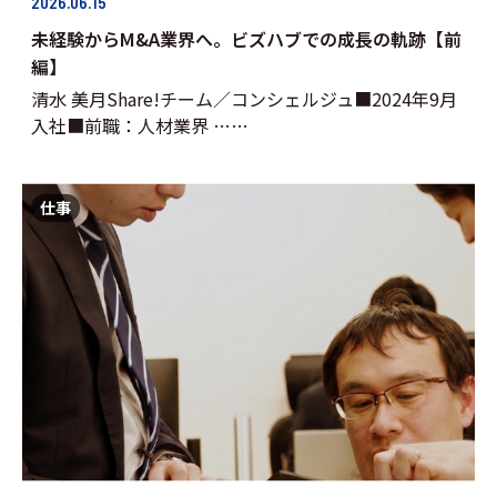
2026.06.15
未経験からM&A業界へ。ビズハブでの成長の軌跡【前
編】
清水 美月Share!チーム／コンシェルジュ■2024年9月
入社■前職：人材業界 ……
仕事