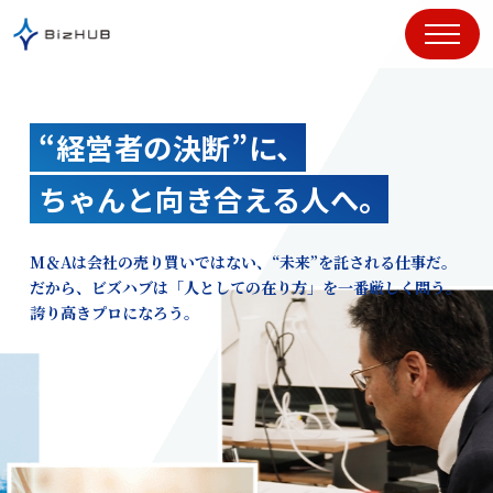
コ
ン
テ
ン
ツ
“経営者の決断”に、
に
ス
ちゃんと向き合える人へ。
キ
ッ
プ
M＆Aは会社の売り買いではない、“未来”を託される仕事だ。
だから、ビズハブは「人としての在り方」を一番厳しく問う。
誇り高きプロになろう。