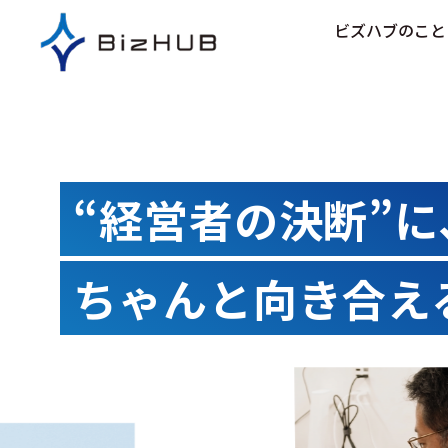
コ
ビズハブのこと
ン
テ
ン
ツ
に
ス
キ
“経営者の決断”に
ッ
プ
ちゃんと向き合え