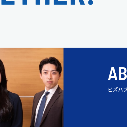
A
ビズハ