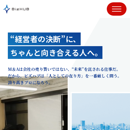
コ
ン
テ
ン
ツ
“経営者の決断”に、
に
ス
ちゃんと向き合える人へ。
キ
ッ
プ
M＆Aは会社の売り買いではない、“未来”を託される仕事だ。
だから、ビズハブは「人としての在り方」を一番厳しく問う。
誇り高きプロになろう。