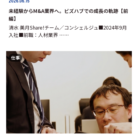
2026.06.15
未経験からM&A業界へ。ビズハブでの成長の軌跡【前
編】
清水 美月Share!チーム／コンシェルジュ■2024年9月
入社■前職：人材業界 ……
仕事