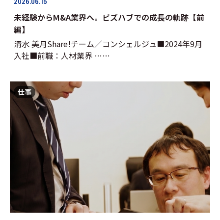
2026.06.15
未経験からM&A業界へ。ビズハブでの成長の軌跡【前
編】
清水 美月Share!チーム／コンシェルジュ■2024年9月
入社■前職：人材業界 ……
仕事