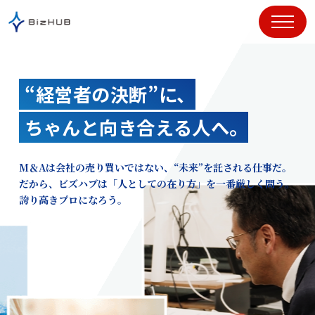
コ
ン
テ
ン
ツ
“経営者の決断”に、
に
ス
ちゃんと向き合える人へ。
キ
ッ
プ
M＆Aは会社の売り買いではない、“未来”を託される仕事だ。
だから、ビズハブは「人としての在り方」を一番厳しく問う。
誇り高きプロになろう。