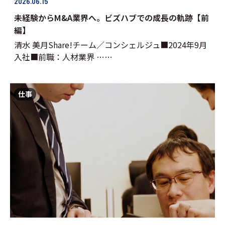
2026.06.15
未経験からM&A業界へ。ビズハブでの成長の軌跡【前
編】
清水 美月Share!チーム／コンシェルジュ■2024年9月
入社■前職：人材業界 ……
仕事