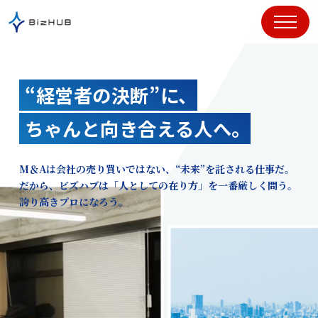
コ
ン
テ
ン
ツ
“経営者の決断”に、
に
ス
ちゃんと向き合える人へ。
キ
ッ
プ
M＆Aは会社の売り買いではない、“未来”を託される仕事だ。
だから、ビズハブは「人としての在り方」を一番厳しく問う。
誇り高きプロになろう。