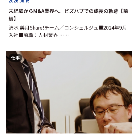
2026.06.15
未経験からM&A業界へ。ビズハブでの成長の軌跡【前
編】
清水 美月Share!チーム／コンシェルジュ■2024年9月
入社■前職：人材業界 ……
仕事