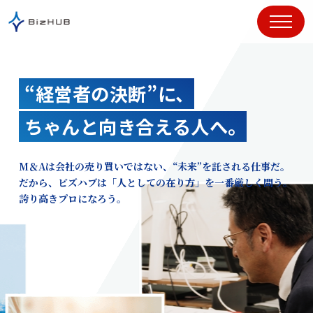
コ
ン
テ
ン
ツ
“経営者の決断”に、
に
ス
ちゃんと向き合える人へ。
キ
ッ
プ
M＆Aは会社の売り買いではない、“未来”を託される仕事だ。
だから、ビズハブは「人としての在り方」を一番厳しく問う。
誇り高きプロになろう。