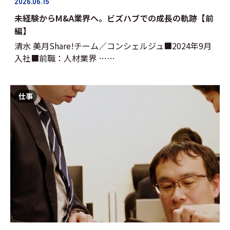
2026.06.15
未経験からM&A業界へ。ビズハブでの成長の軌跡【前
編】
清水 美月Share!チーム／コンシェルジュ■2024年9月
入社■前職：人材業界 ……
仕事