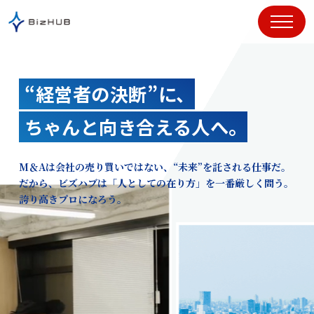
コ
ン
テ
ン
ツ
“経営者の決断”に、
に
ス
ちゃんと向き合える人へ。
キ
ッ
プ
M＆Aは会社の売り買いではない、“未来”を託される仕事だ。
だから、ビズハブは「人としての在り方」を一番厳しく問う。
誇り高きプロになろう。