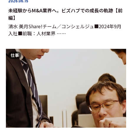
2026.06.15
未経験からM&A業界へ。ビズハブでの成長の軌跡【前
編】
清水 美月Share!チーム／コンシェルジュ■2024年9月
入社■前職：人材業界 ……
仕事