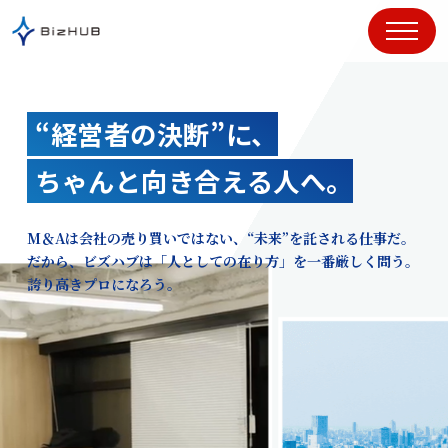
コ
ン
テ
ン
ツ
“経営者の決断”に、
に
ス
ちゃんと向き合える人へ。
キ
ッ
プ
M＆Aは会社の売り買いではない、“未来”を託される仕事だ。
だから、ビズハブは「人としての在り方」を一番厳しく問う。
誇り高きプロになろう。