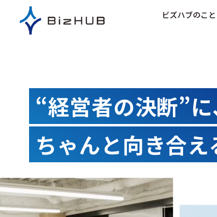
コ
ビズハブのこと
ン
テ
ン
ツ
に
ス
キ
“経営者の決断”に
ッ
プ
ちゃんと向き合え