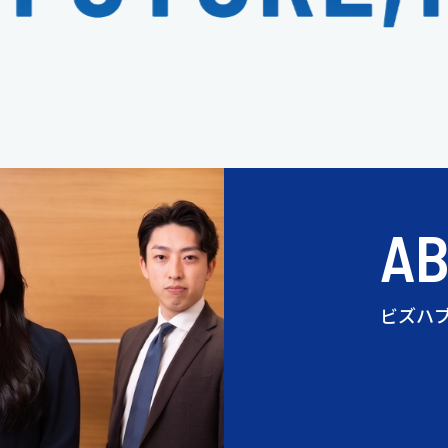
A
ビズハ