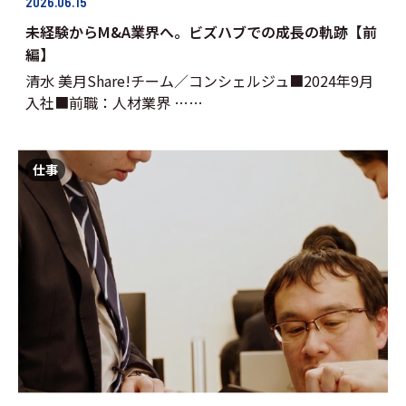
2026.06.15
未経験からM&A業界へ。ビズハブでの成長の軌跡【前
編】
清水 美月Share!チーム／コンシェルジュ■2024年9月
入社■前職：人材業界 ……
仕事