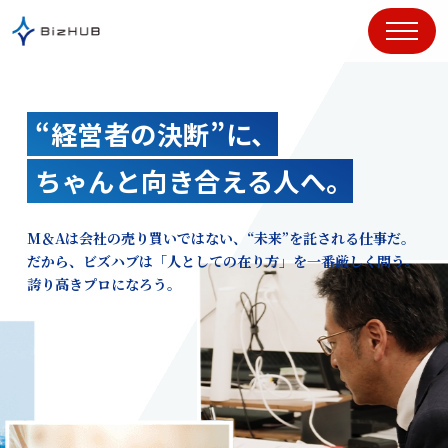
コ
ン
テ
ン
ツ
“経営者の決断”に、
に
ス
ちゃんと向き合える人へ。
キ
ッ
プ
M＆Aは会社の売り買いではない、“未来”を託される仕事だ。
だから、ビズハブは「人としての在り方」を一番厳しく問う。
誇り高きプロになろう。