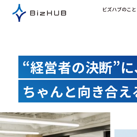
コ
ビズハブのこと
ン
テ
ン
ツ
に
ス
キ
“経営者の決断”に
ッ
プ
ちゃんと向き合え