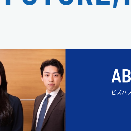
A
ビズハ