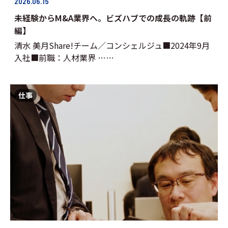
2026.06.15
未経験からM&A業界へ。ビズハブでの成長の軌跡【前
編】
清水 美月Share!チーム／コンシェルジュ■2024年9月
入社■前職：人材業界 ……
仕事