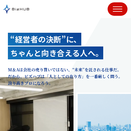
コ
ン
テ
ン
ツ
“経営者の決断”に、
に
ス
ちゃんと向き合える人へ。
キ
ッ
プ
M＆Aは会社の売り買いではない、“未来”を託される仕事だ。
だから、ビズハブは「人としての在り方」を一番厳しく問う。
誇り高きプロになろう。