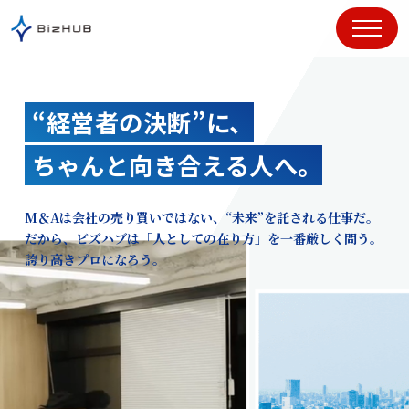
コ
ン
テ
ン
ツ
“経営者の決断”に、
に
ス
ちゃんと向き合える人へ。
キ
ッ
プ
M＆Aは会社の売り買いではない、“未来”を託される仕事だ。
だから、ビズハブは「人としての在り方」を一番厳しく問う。
誇り高きプロになろう。