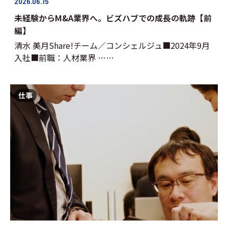
2026.06.15
未経験からM&A業界へ。ビズハブでの成長の軌跡【前
編】
清水 美月Share!チーム／コンシェルジュ■2024年9月
入社■前職：人材業界 ……
仕事