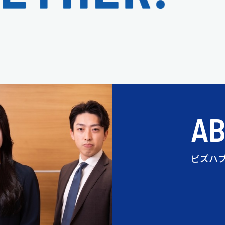
A
ビズハ