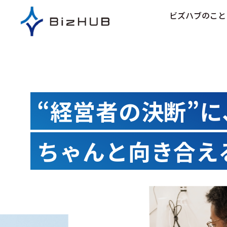
コ
ビズハブのこと
ン
テ
ン
ツ
に
ス
キ
“経営者の決断”に
ッ
プ
ちゃんと向き合え