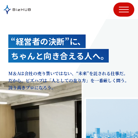
コ
ン
テ
ン
ツ
“経営者の決断”に、
に
ス
ちゃんと向き合える人へ。
キ
ッ
プ
M＆Aは会社の売り買いではない、“未来”を託される仕事だ。
だから、ビズハブは「人としての在り方」を一番厳しく問う。
誇り高きプロになろう。