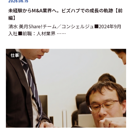
2026.06.15
未経験からM&A業界へ。ビズハブでの成長の軌跡【前
編】
清水 美月Share!チーム／コンシェルジュ■2024年9月
入社■前職：人材業界 ……
仕事