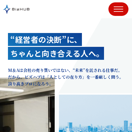
コ
ン
テ
ン
ツ
“経営者の決断”に、
に
ス
ちゃんと向き合える人へ。
キ
ッ
プ
M＆Aは会社の売り買いではない、“未来”を託される仕事だ。
だから、ビズハブは「人としての在り方」を一番厳しく問う。
誇り高きプロになろう。