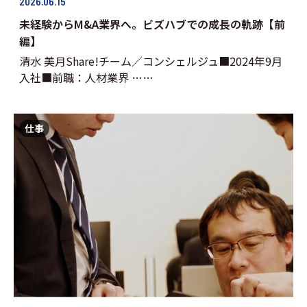
2026.06.15
未経験からM&A業界へ。ビズハブでの成長の軌跡【前
編】
清水 美月Share!チーム／コンシェルジュ■2024年9月
入社■前職：人材業界 ……
仕事