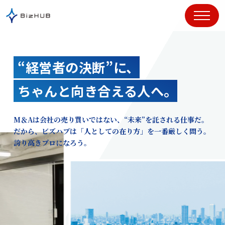
コ
ン
テ
ン
ツ
“経営者の決断”に、
に
ス
ちゃんと向き合える人へ。
キ
ッ
プ
M＆Aは会社の売り買いではない、“未来”を託される仕事だ。
だから、ビズハブは「人としての在り方」を一番厳しく問う。
誇り高きプロになろう。