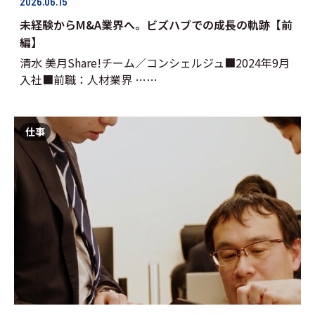
2026.06.15
未経験からM&A業界へ。ビズハブでの成長の軌跡【前
編】
清水 美月Share!チーム／コンシェルジュ■2024年9月
入社■前職：人材業界 ……
仕事