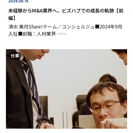
2026.06.15
未経験からM&A業界へ。ビズハブでの成長の軌跡【前
編】
清水 美月Share!チーム／コンシェルジュ■2024年9月
入社■前職：人材業界 ……
仕事