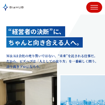
コ
ン
テ
ン
ツ
“経営者の決断”に、
に
ス
ちゃんと向き合える人へ。
キ
ッ
プ
M＆Aは会社の売り買いではない、“未来”を託される仕事だ。
だから、ビズハブは「人としての在り方」を一番厳しく問う。
誇り高きプロになろう。