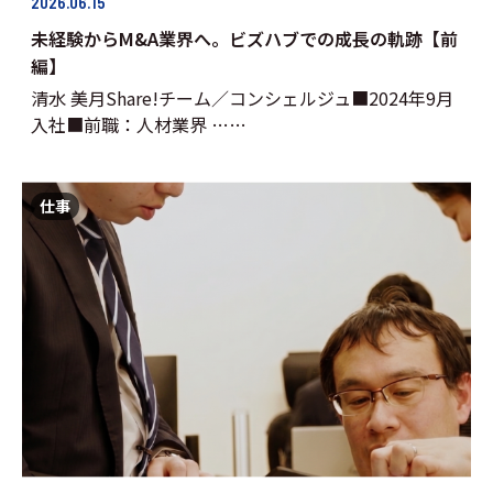
2026.06.15
未経験からM&A業界へ。ビズハブでの成長の軌跡【前
編】
清水 美月Share!チーム／コンシェルジュ■2024年9月
入社■前職：人材業界 ……
仕事