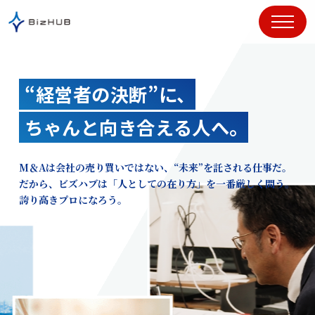
コ
ン
テ
ン
ツ
“経営者の決断”に、
に
ス
ちゃんと向き合える人へ。
キ
ッ
プ
M＆Aは会社の売り買いではない、“未来”を託される仕事だ。
だから、ビズハブは「人としての在り方」を一番厳しく問う。
誇り高きプロになろう。