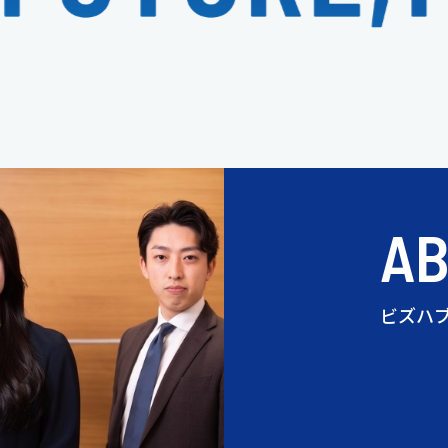
A
ビズハ