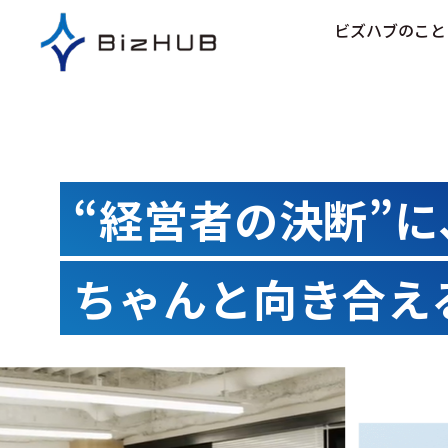
コ
ビズハブのこと
ン
テ
ン
ツ
に
ス
キ
“経営者の決断”に
ッ
プ
ちゃんと向き合え