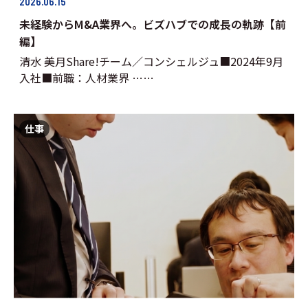
2026.06.15
未経験からM&A業界へ。ビズハブでの成長の軌跡【前
編】
清水 美月Share!チーム／コンシェルジュ■2024年9月
入社■前職：人材業界 ……
仕事