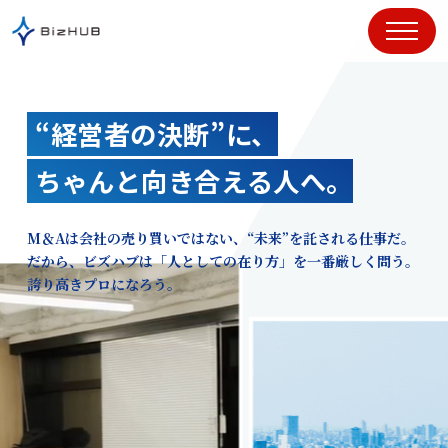
コ
ン
テ
ン
ツ
“経営者の決断”に、
に
ス
ちゃんと向き合える人へ。
キ
ッ
プ
M＆Aは会社の売り買いではない、“未来”を託される仕事だ。
だから、ビズハブは「人としての在り方」を一番厳しく問う。
誇り高きプロになろう。