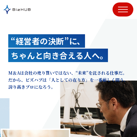
コ
ン
テ
ン
ツ
“経営者の決断”に、
に
ス
ちゃんと向き合える人へ。
キ
ッ
プ
M＆Aは会社の売り買いではない、“未来”を託される仕事だ。
だから、ビズハブは「人としての在り方」を一番厳しく問う。
誇り高きプロになろう。