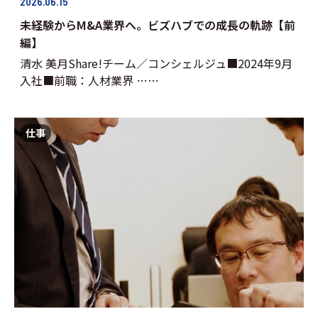
2026.06.15
未経験からM&A業界へ。ビズハブでの成長の軌跡【前
編】
清水 美月Share!チーム／コンシェルジュ■2024年9月
入社■前職：人材業界 ……
仕事