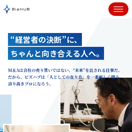
コ
ン
テ
ン
ツ
“経営者の決断”に、
に
ス
ちゃんと向き合える人へ。
キ
ッ
プ
M＆Aは会社の売り買いではない、“未来”を託される仕事だ。
だから、ビズハブは「人としての在り方」を一番厳しく問う。
誇り高きプロになろう。