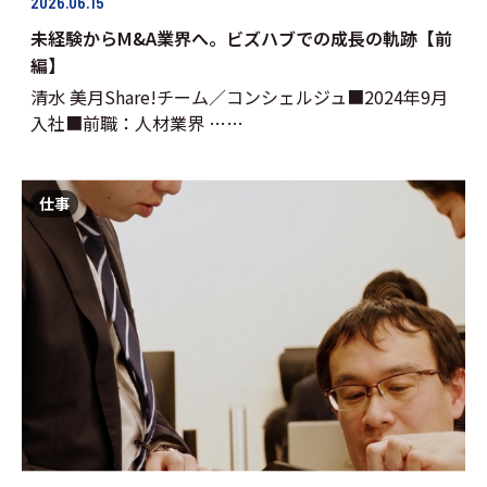
2026.06.15
未経験からM&A業界へ。ビズハブでの成長の軌跡【前
編】
清水 美月Share!チーム／コンシェルジュ■2024年9月
入社■前職：人材業界 ……
仕事