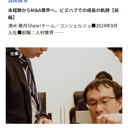
2026.06.15
未経験からM&A業界へ。ビズハブでの成長の軌跡【前
編】
清水 美月Share!チーム／コンシェルジュ■2024年9月
入社■前職：人材業界 ……
仕事