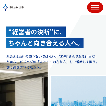
コ
ン
テ
ン
ツ
“経営者の決断”に、
に
ス
ちゃんと向き合える人へ。
キ
ッ
プ
M＆Aは会社の売り買いではない、“未来”を託される仕事だ。
だから、ビズハブは「人としての在り方」を一番厳しく問う。
誇り高きプロになろう。