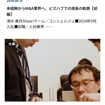
2026.06.15
未経験からM&A業界へ。ビズハブでの成長の軌跡【前
編】
清水 美月Share!チーム／コンシェルジュ■2024年9月
入社■前職：人材業界 ……
仕事