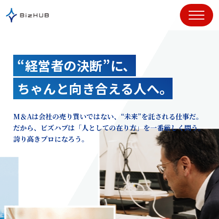
コ
ン
テ
ン
ツ
“経営者の決断”に、
に
ス
ちゃんと向き合える人へ。
キ
ッ
プ
M＆Aは会社の売り買いではない、“未来”を託される仕事だ。
だから、ビズハブは「人としての在り方」を一番厳しく問う。
誇り高きプロになろう。