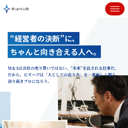
コ
ン
テ
ン
ツ
“経営者の決断”に、
に
ス
ちゃんと向き合える人へ。
キ
ッ
プ
M＆Aは会社の売り買いではない、“未来”を託される仕事だ。
だから、ビズハブは「人としての在り方」を一番厳しく問う。
誇り高きプロになろう。