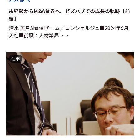
2026.06.15
未経験からM&A業界へ。ビズハブでの成長の軌跡【前
編】
清水 美月Share!チーム／コンシェルジュ■2024年9月
入社■前職：人材業界 ……
仕事