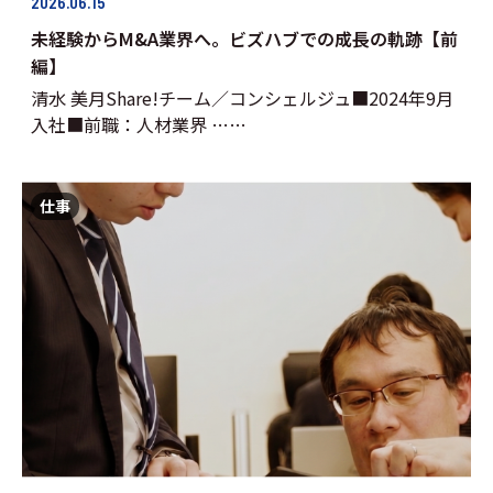
2026.06.15
未経験からM&A業界へ。ビズハブでの成長の軌跡【前
編】
清水 美月Share!チーム／コンシェルジュ■2024年9月
入社■前職：人材業界 ……
仕事