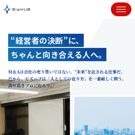
コ
ン
テ
ン
ツ
“経営者の決断”に、
に
ス
ちゃんと向き合える人へ。
キ
ッ
プ
M＆Aは会社の売り買いではない、“未来”を託される仕事だ。
だから、ビズハブは「人としての在り方」を一番厳しく問う。
誇り高きプロになろう。