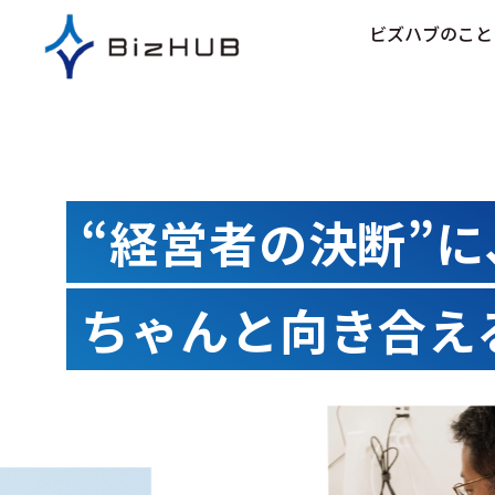
コ
ビズハブのこと
ン
テ
ン
ツ
に
ス
キ
“経営者の決断”に
ッ
プ
ちゃんと向き合え