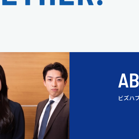
A
ビズハ