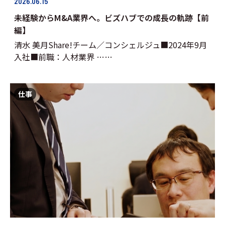
2026.06.15
未経験からM&A業界へ。ビズハブでの成長の軌跡【前
編】
清水 美月Share!チーム／コンシェルジュ■2024年9月
入社■前職：人材業界 ……
仕事