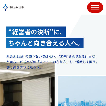
コ
ン
テ
ン
ツ
“経営者の決断”に、
に
ス
ちゃんと向き合える人へ。
キ
ッ
プ
M＆Aは会社の売り買いではない、“未来”を託される仕事だ。
だから、ビズハブは「人としての在り方」を一番厳しく問う。
誇り高きプロになろう。