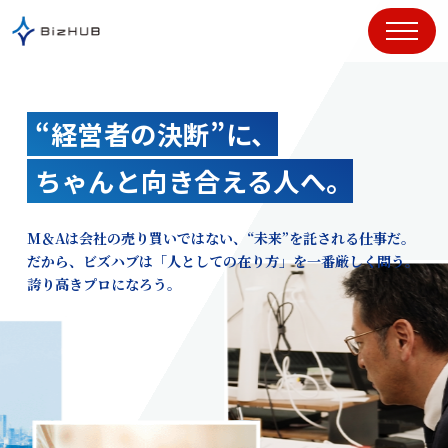
コ
ン
テ
ン
ツ
“経営者の決断”に、
に
ス
ちゃんと向き合える人へ。
キ
ッ
プ
M＆Aは会社の売り買いではない、“未来”を託される仕事だ。
だから、ビズハブは「人としての在り方」を一番厳しく問う。
誇り高きプロになろう。