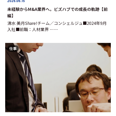
2026.06.15
未経験からM&A業界へ。ビズハブでの成長の軌跡【前
編】
清水 美月Share!チーム／コンシェルジュ■2024年9月
入社■前職：人材業界 ……
仕事